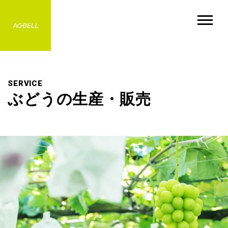
MISSION
RECRUIT
ミッション
採用情報
NEWS
COMPANY
SERVICE
お知らせ
会社情報
ぶどうの生産・販売
BUSINESS
for BUYERS
事業紹介
バイヤーの方へ
CONTACT
お問い合わせ