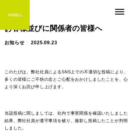
MISSION
RECRUIT
お客様並びに関係者の皆様へ
ミッション
採用情報
NEWS
COMPANY
お知らせ
2025.09.23
お知らせ
会社情報
BUSINESS
for BUYERS
事業紹介
バイヤーの方へ
このたびは、弊社社員によるSNS上での不適切な投稿により、
CONTACT
多くの皆様にご不快の念とご心配をおかけしましたことを、心
お問い合わせ
より深くお詫び申し上げます。
当該投稿に関しましては、社内で事実関係を確認いたしました
結果、弊社社員が遵守事項を破り、撮影し投稿したことが判明
しました。